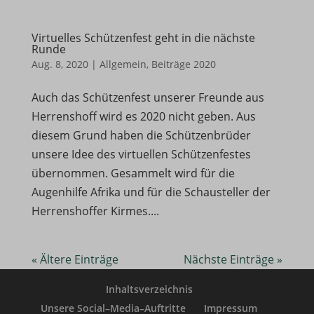
ssm_au_c
SWG_CS_HTTPS_1
Virtuelles Schützenfest geht in die nächste
Runde
swg_https_a2bc
Aug. 8, 2020
|
Allgemein
,
Beiträge 2020
wm_load_test_ebf14143db4b4b9586164c9b55f73783_2
Auch das Schützenfest unserer Freunde aus
X-SIG-HTTPS-Umbrella-SAML
Herrenshoff wird es 2020 nicht geben. Aus
diesem Grund haben die Schützenbrüder
unsere Idee des virtuellen Schützenfestes
übernommen. Gesammelt wird für die
Augenhilfe Afrika und für die Schausteller der
Herrenshoffer Kirmes....
« Ältere Einträge
Nächste Einträge »
Inhaltsverzeichnis
Unsere Social–Media–Auftritte
Impressum