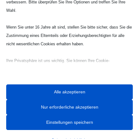
verbessern. Bitte überprüfen Sie Ihre Optionen und treffen Sie Ihre
Wahl.
Wenn Sie unter 16 Jahre alt sind, stellen Sie bitte sicher, dass Sie die
Zustimmung eines Elternteils oder Erziehungsberechtigten für alle
nicht wesentlichen Cookies erhalten haben.
Ihre Privatsphäre ist uns wichtig. Sie können Ihre Cookie-
Einstellungen jederzeit anpassen. Für weitere Informationen darüber,
wie wir Daten verwenden, lesen Sie bitte unsere Datenschutzrichtlinie.
Sie können Ihre Präferenzen jederzeit ändern, indem Sie auf die
Alle akzeptieren
Schaltfläche „Einstellungen“ unten klicken.
Nur erforderliche akzeptieren
Beachten Sie, dass das Deaktivieren bestimmter Arten von Cookies
Ihr Erlebnis auf der Website und die von uns angebotenen Dienste
Einstellungen speichern
beeinträchtigen kann.