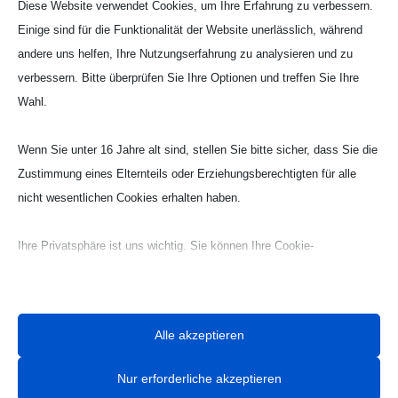
Diese Website verwendet Cookies, um Ihre Erfahrung zu verbessern.
Impressionen von Unges Pengste 2010 Teil 2
Einige sind für die Funktionalität der Website unerlässlich, während
Im zweiten Teil finden Sie Fotos vom
andere uns helfen, Ihre Nutzungserfahrung zu analysieren und zu
Pfingstsonntag: Umzug Begrüssung beider
verbessern. Bitte überprüfen Sie Ihre Optionen und treffen Sie Ihre
Bruderschaften Parade Zapfenstreich
Wahl.
Tanzparty im Festzelt Fotografiert von Josef
Pauen und Sven Frank. Die Fotos haben wir für
Wenn Sie unter 16 Jahre alt sind, stellen Sie bitte sicher, dass Sie die
Sie auf Facebook...
Zustimmung eines Elternteils oder Erziehungsberechtigten für alle
nicht wesentlichen Cookies erhalten haben.
Unges Pengste 2010 Teil 3
Dez. 19, 2010
|
Impressionen 2010
Ihre Privatsphäre ist uns wichtig. Sie können Ihre Cookie-
Einstellungen jederzeit anpassen. Für weitere Informationen darüber,
Impressionen von Unges Pengste 2010 Teil 3
wie wir Daten verwenden, lesen Sie bitte unsere Datenschutzrichtlinie.
Im dritten Teil finden Sie Fotos vom
Sie können Ihre Präferenzen jederzeit ändern, indem Sie auf die
Pfingstmontag: Antreten Abholung des
Alle akzeptieren
Schaltfläche „Einstellungen“ unten klicken.
Ministers Königsfrühstück Messe im
Seniorenheim Pfingstprozession Begrüssung
Nur erforderliche akzeptieren
Beachten Sie, dass das Deaktivieren bestimmter Arten von Cookies