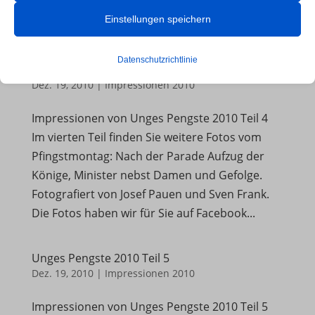
des Bürgermeisters im Hannen-Stammhaus
Ihr Erlebnis auf der Website und die von uns angebotenen Dienste
Einstellungen speichern
Einmarsch zur Parade und Parade...
beeinträchtigen kann.
Datenschutzrichtlinie
Unges Pengste 2010 Teil 4
Essenzielle
Dez. 19, 2010
|
Impressionen 2010
Essenzielle Cookies und Dienste ermöglichen grundlegende
Funktionen und sind für das ordnungsgemäße Funktionieren der
Impressionen von Unges Pengste 2010 Teil 4
Website erforderlich. Diese Cookies und Dienste erfordern keine
Im vierten Teil finden Sie weitere Fotos vom
Zustimmung des Nutzers gemäß der DSGVO.
Pfingstmontag: Nach der Parade Aufzug der
Details anzeigen
Könige, Minister nebst Damen und Gefolge.
Fotografiert von Josef Pauen und Sven Frank.
Analyse
et-editor-available-post-*
Die Fotos haben wir für Sie auf Facebook...
Statistik-Cookies sammeln Nutzungsinformationen, die uns
Einblicke geben, wie unsere Besucher mit unserer Website
et-pb-recent-items-colors
interagieren.
Unges Pengste 2010 Teil 5
mhcookie
Dez. 19, 2010
|
Impressionen 2010
Details anzeigen
PHPSESSID
Marketing
Impressionen von Unges Pengste 2010 Teil 5