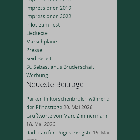
indem sie Besucher über verschiedene Websites hinweg verfolgen.
Impressionen 2019
_pk_ses*
wordpress_test_cookie
Details anzeigen
Impressionen 2022
_pk_testcookie*
wp-settings-*
Infos zum Fest
Andere Dienste
_fbc
wp-settings-time-*
Liedtexte
Diese Kategorie umfasst alle Cookies, Domains und Dienste, die
Marschpläne
nicht in die anderen spezifischen Kategorien fallen oder nicht
_fbp
Presse
eindeutig kategorisiert wurden.
Seid Bereit
Details anzeigen
St. Sebastianus Bruderschaft
Werbung
borlabs-cookie
Neueste Beiträge
et-editing-post-*
Parken in Korschenbroich während
et-recommend-sync-post-*
der Pfingsttage
20. Mai 2026
et-reloaded-post-*
Grußworte von Marc Zimmermann
18. Mai 2026
et-saved-post*
Radio an für Unges Pengste
15. Mai
perf_*