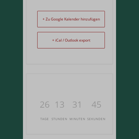
+ Zu Google Kalender hinzufügen
+ iCal / Outlook export
26
13
31
45
TAGE
STUNDEN
MINUTEN
SEKUNDEN