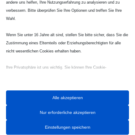
andere uns helfen, Ihre Nutzungserfahrung zu analysieren und zu
verbessern. Bitte überprüfen Sie Ihre Optionen und treffen Sie Ihre
Wahl.
Wenn Sie unter 16 Jahre alt sind, stellen Sie bitte sicher, dass Sie die
Zustimmung eines Elternteils oder Erziehungsberechtigten für alle
nicht wesentlichen Cookies erhalten haben.
Kategorien
Ihre Privatsphäre ist uns wichtig. Sie können Ihre Cookie-
2022
Einstellungen jederzeit anpassen. Für weitere Informationen darüber,
Allgemein
wie wir Daten verwenden, lesen Sie bitte unsere Datenschutzrichtlinie.
Alte Beiträge
Sie können Ihre Präferenzen jederzeit ändern, indem Sie auf die
Alle akzeptieren
Artikel zum Fest
Schaltfläche „Einstellungen“ unten klicken.
Beiträge 2016
Nur erforderliche akzeptieren
Beiträge 2017
Beachten Sie, dass das Deaktivieren bestimmter Arten von Cookies
Beiträge 2018
Ihr Erlebnis auf der Website und die von uns angebotenen Dienste
Einstellungen speichern
Beiträge 2019
beeinträchtigen kann.