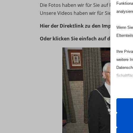
Funktiona
Die Fotos haben wir für Sie auf Facebook 
analysier
Unsere Videos haben wir für Sie auf YouT
Hier der Direktlink zu den Impressionen
Wenn Sie 
Elterntei
Oder klicken Sie einfach auf das Foto
Ihre Priv
weitere I
Datenschu
Schaltflä
Beachten 
und die v
Essen
Essenz
ordnun