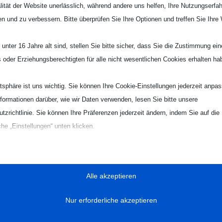
lität der Website unerlässlich, während andere uns helfen, Ihre Nutzungserfa
bereitgestellt. Eine Anmeldung ist dafür
nicht
erforderlich.
en und zu verbessern. Bitte überprüfen Sie Ihre Optionen und treffen Sie Ihre
ube eingespielt.
 [
…weiter
]
unter 16 Jahre alt sind, stellen Sie bitte sicher, dass Sie die Zustimmung ei
ls oder Erziehungsberechtigten für alle nicht wesentlichen Cookies erhalten ha
atsphäre ist uns wichtig. Sie können Ihre Cookie-Einstellungen jederzeit anpa
nformationen darüber, wie wir Daten verwenden, lesen Sie bitte unsere
tzrichtlinie. Sie können Ihre Präferenzen jederzeit ändern, indem Sie auf die
che „Einstellungen“ unten klicken.
Sie, dass das Deaktivieren bestimmter Arten von Cookies Ihr Erlebnis auf d
on uns angebotenen Dienste beeinträchtigen kann.
Alle akzeptieren
zielle
Nur erforderliche akzeptieren
ielle Cookies und Dienste ermöglichen grundlegende Funktionen und sind für
gsgemäße Funktionieren der Website erforderlich. Diese Cookies und Dienste