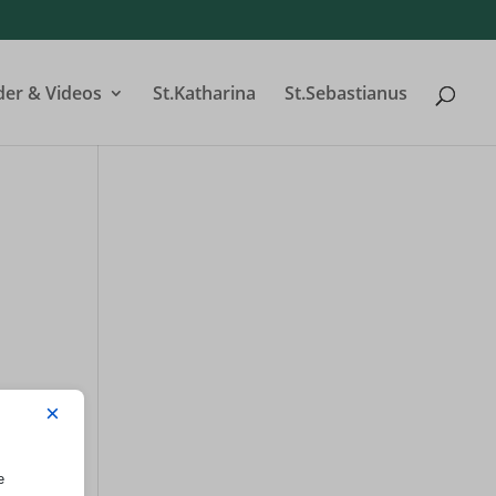
der & Videos
St.Katharina
St.Sebastianus
×
e