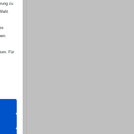
hrung zu
 Wahl.
nes
ben.
ssen. Für
er Website
 das
 erfordern