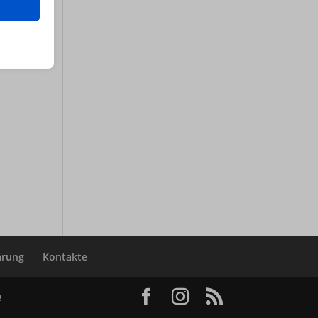
sere
erte
 hinweg
ärung
Kontakte
n
e