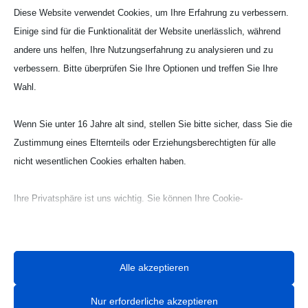
vom engsten Freundes- und Familienkreis
Diese Website verwendet Cookies, um Ihre Erfahrung zu verbessern.
verbrachte er die letzten Wochen im Hospiz,
Einige sind für die Funktionalität der Website unerlässlich, während
hielt aber über WhatsApp Kontakt zu vielen.
andere uns helfen, Ihre Nutzungserfahrung zu analysieren und zu
Denn Rajan, mit sechs Monaten als Adoptivkind
verbessern. Bitte überprüfen Sie Ihre Optionen und treffen Sie Ihre
aus Indien an den Niederrhein gekommen und
Wahl.
in Korschenbroich aufgewachsen, war allseits
bekannt und beliebt, geschätzt auch wegen
Wenn Sie unter 16 Jahre alt sind, stellen Sie bitte sicher, dass Sie die
seines Engagements in Bruderschaft und
Zustimmung eines Elternteils oder Erziehungsberechtigten für alle
Feuerwehr.
nicht wesentlichen Cookies erhalten haben.
Von Beruf Fachkraft für Lagerlogistik brachte er
Ihre Privatsphäre ist uns wichtig. Sie können Ihre Cookie-
sein organisatorisches Talent und seine
Einstellungen jederzeit anpassen. Für weitere Informationen darüber,
Tatkraft überall ein, wo er gebraucht wurde.
wie wir Daten verwenden, lesen Sie bitte unsere Datenschutzrichtlinie.
Rajan Esser wird von seinen Freunden als
Sie können Ihre Präferenzen jederzeit ändern, indem Sie auf die
herzlich beschrieben, als stets hilfsbereit und
Alle akzeptieren
Schaltfläche „Einstellungen“ unten klicken.
zupackend. Von Unges Pengste hat er eine
konkrete Vorstellung. Sein Plan, mit den
Nur erforderliche akzeptieren