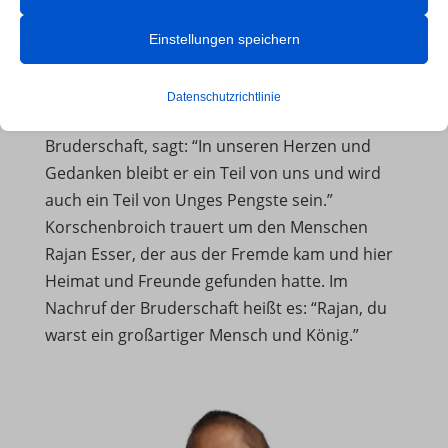
Beachten Sie, dass das Deaktivieren bestimmter Arten von Cookies
Ministern Christoph Bodewein und Alexander
Ihr Erlebnis auf der Website und die von uns angebotenen Dienste
Görmar entwickelt, wird umgesetzt. Denn
Einstellungen speichern
beeinträchtigen kann.
Rajan war wichtig, dass man an ihn denkt, aber
trotz aller Trauer fröhlich feiert. Thomas
Datenschutzrichtlinie
Essenzielle
Siegers, Präsident der Sankt-Sebastianus-
Essenzielle Cookies und Dienste ermöglichen grundlegende
Bruderschaft, sagt: “In unseren Herzen und
Funktionen und sind für das ordnungsgemäße Funktionieren der
Gedanken bleibt er ein Teil von uns und wird
Website erforderlich. Diese Cookies und Dienste erfordern keine
auch ein Teil von Unges Pengste sein.”
Zustimmung des Nutzers gemäß der DSGVO.
Korschenbroich trauert um den Menschen
Rajan Esser, der aus der Fremde kam und hier
Details anzeigen
Heimat und Freunde gefunden hatte. Im
Analyse
Nachruf der Bruderschaft heißt es: “Rajan, du
et-editor-available-post-*
Statistik-Cookies sammeln Nutzungsinformationen, die uns
warst ein großartiger Mensch und König.”
Einblicke geben, wie unsere Besucher mit unserer Website
et-pb-recent-items-colors
interagieren.
mhcookie
Details anzeigen
PHPSESSID
Marketing