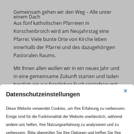
Gemeinsam gehen wir den Weg – Alle unter
einem Dach
Aus fünf katholischen Pfarreien in
Korschenbroich wird am Neujahrstag eine
Pfarrei. Viele bunte Orte von Kirche leben
innerhalb der Pfarrei und des dazugehörigen
Pastoralen Raums.
Mit Ihnen allen wollen wir in ein neues Jahr und
in eine gemeinsame Zukunft starten und laden
herzlich ein zur feierlichen Eucharistiefeier mit
×
Chor und Orchester.
Datenschutzeinstellungen
Gemeinsame Messfeier am
Diese Website verwendet Cookies, um Ihre Erfahrung zu verbessern.
Neujahrstag
Einige sind für die Funktionalität der Website unerlässlich, während
Datum:
01.01.2026
andere uns helfen, Ihre Nutzungserfahrung zu analysieren und zu
Uhrzeit:
17.00 Uhr
verbessern. Bitte überprüfen Sie Ihre Optionen und treffen Sie Ihre