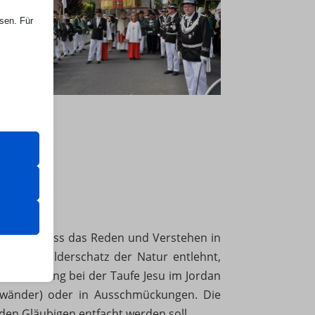
ssen. Für
er Website
 das
 erfordern
bewirkte, dass das Reden und Verstehen in
s dem Bilderschatz der Natur entlehnt,
Geistsendung bei der Taufe Jesu im Jordan
gewänder) oder in Ausschmückungen. Die
sere
 den Gläubigen entfacht werden soll.