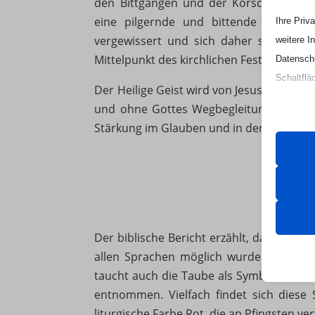
den Bittgängen und der Korschenbroicher
eine pilgernde und bittende Gemeins
Ihre Priv
vergewissert und sich daher stärken l
weitere I
Mittelpunkt des kirchlichen Festes steht, 
Datenschu
Schaltflä
Der Heilige Geist wird von Jesus selbst al
und ohne Gottes Wegbegleitung in unse
Beachten 
Stärkung im Glauben und in der Gemeinsc
und die v
Essen
Essenz
ordnun
keine
Der biblische Bericht erzählt, dass der 
allen Sprachen möglich wurde. Neben d
taucht auch die Taube als Symbol des Hei
Analy
entnommen. Vielfach findet sich diese
et-edito
Statis
liturgische Farbe Rot, die an Pfingsten v