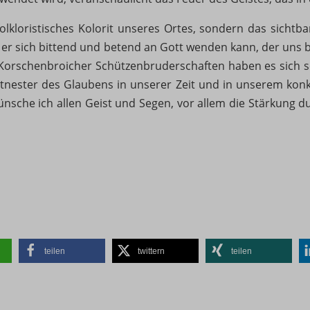
er mit unserer Website interagieren.
ecent-items-colors
Details anzeigen
folkloristisches Kolorit unseres Ortes, sondern das sichtb
ie
 er sich bittend und betend an Gott wenden kann, der uns 
ting
SSID
e Korschenbroicher Schützenbruderschaften haben es sich 
ing-Dienste werden von Drittanbietern oder Publishern genutzt, um personalisi
tnester des Glaubens in unserer Zeit und in unserem kon
uthcookie*
en zu zeigen. Sie tun dies, indem sie Besucher über verschiedene Websites
*
ünsche ich allen Geist und Segen, vor allem die Stärkung d
en.
ss_logged_in_*
s*
Details anzeigen
ss_test_cookie
tcookie*
e Dienste
ings-*
Kategorie umfasst alle Cookies, Domains und Dienste, die nicht in die andere
ings-time-*
schen Kategorien fallen oder nicht eindeutig kategorisiert wurden.
Details anzeigen
teilen
twittern
teilen
-cookie
ng-post-*
mmend-sync-post-*