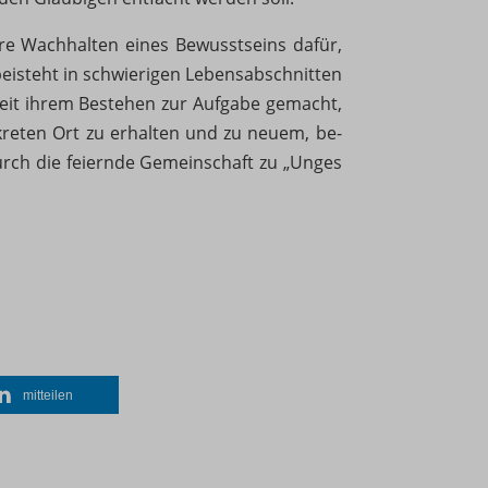
are Wachhalten eines Bewusstseins dafür,
beisteht in schwierigen Lebensabschnitten
seit ihrem Bestehen zur Aufgabe gemacht,
erte
kreten Ort zu erhalten und zu neuem, be-
 hinweg
urch die feiernde Gemeinschaft zu „Unges
n
mitteilen