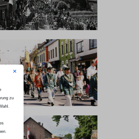
×
e
hrung zu
 Wahl.
nes
ben.