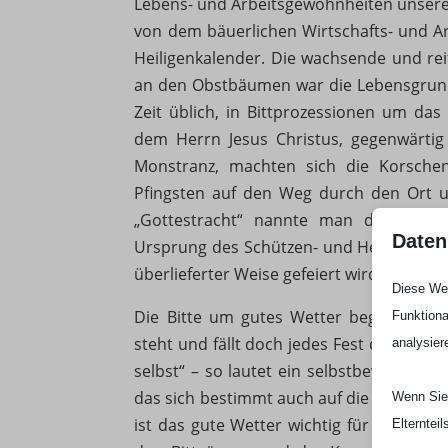
Lebens- und Arbeitsgewohnheiten unsere
von dem bäuerlichen Wirtschafts- und A
Heiligenkalender. Die wachsende und rei
an den Obstbäumen war die Lebensgrundl
Zeit üblich, in Bittprozessionen um das
dem Herrn Jesus Christus, gegenwärtig 
Monstranz, machten sich die Korsche
Pfingsten auf den Weg durch den Ort u
„Gottestracht“ nannte man diese Pfi
Daten
Ursprung des Schützen- und Heimatfeste
überlieferter Weise gefeiert wird.
Diese Web
Die Bitte um gutes Wetter begleitet di
Funktiona
steht und fällt doch jedes Fest durch da
analysier
selbst“ – so lautet ein selbstbewusstes
das sich bestimmt auch auf die jahrhunde
Wenn Sie 
ist das gute Wetter wichtig für das Ged
Elterntei