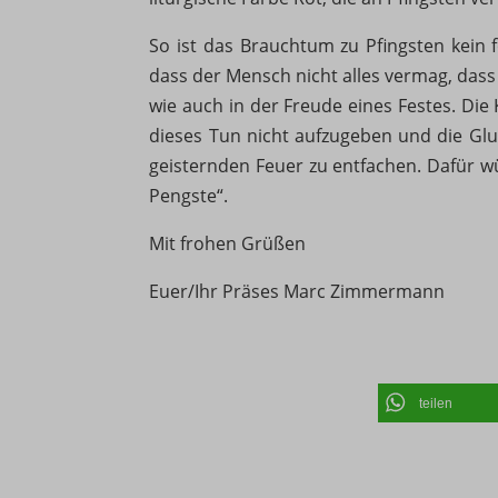
Besuch
et-pb-r
So ist das Brauchtum zu Pfingsten kein 
mhcook
dass der Mensch nicht alles vermag, dass
Marke
PHPSE
wie auch in der Freude eines Festes. Di
_pk_id*
Market
dieses Tun nicht aufzugeben und die Glu
wfwaf-a
Anzeig
_pk_ref
geisternden Feuer zu entfachen. Dafür w
verfolg
wordpre
_pk_se
Pengste“.
wordpre
_pk_tes
Mit frohen Grüßen
Ander
wp-sett
_fbc
Diese 
Euer/Ihr Präses Marc Zimmermann
wp-sett
spezifi
_fbp
teilen
borlabs
et-editi
et-reco