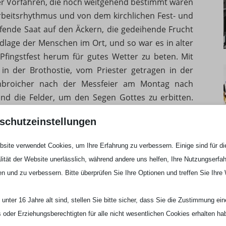
r Vorfahren, die noch weitgehend bestimmt waren
rbeitsrhythmus und von dem kirchlichen Fest- und
fende Saat auf den Äckern, die gedeihende Frucht
age der Menschen im Ort, und so war es in alter
 Pfingstfest herum für gutes Wetter zu beten. Mit
in der Brothostie, vom Priester getragen in der
nbroicher nach der Messfeier am Montag nach
nd die Felder, um den Segen Gottes zu erbitten.
ngstprozession am Pfingstmontag, die wohl den
schutzeinstellungen
s „Unges Pengste“ bildete und auch heute noch in
site verwendet Cookies, um Ihre Erfahrung zu verbessern. Einige sind für di
e Schützenbruderschaften auch in unseren Tagen,
lität der Website unerlässlich, während andere uns helfen, Ihre Nutzungserfa
s Wetter. „Die Korschenbroicher machen ihr Wetter
en und zu verbessern. Bitte überprüfen Sie Ihre Optionen und treffen Sie Ihre
 und geflügeltes Wort der Einwohner und Schützen,
rtealte Bittprozession beziehen lässt. Nach wie vor
unter 16 Jahre alt sind, stellen Sie bitte sicher, dass Sie die Zustimmung ei
eihen unserer natürlichen Ressourcen, so dass mit
ls oder Erziehungsberechtigten für alle nicht wesentlichen Cookies erhalten ha