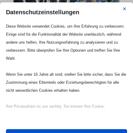
×
Datenschutzeinstellungen
Diese Website verwendet Cookies, um Ihre Erfahrung zu verbessern.
Einige sind für die Funktionalität der Website unerlässlich, während
andere uns helfen, Ihre Nutzungserfahrung zu analysieren und zu
verbessern. Bitte überprüfen Sie Ihre Optionen und treffen Sie Ihre
Auf dem Bild sehen Sie Könige und Minister für
Wahl.
Unges Pengste 2013
.
Von links Bezirksbundesmeister Horst Thoren,
Wenn Sie unter 16 Jahre alt sind, stellen Sie bitte sicher, dass Sie die
Sebastianer-Präsident Peter Schlösser,
Zustimmung eines Elternteils oder Erziehungsberechtigten für alle
Minister
Peter Holzenleuchter,
Sebastianer-
nicht wesentlichen Cookies erhalten haben.
König Hans Merckens,
Minister
Helmuth
Maaßen,
Minister Stefan Winkens,
Ihre Privatsphäre ist uns wichtig. Sie können Ihre Cookie-
Junggesellen-König Tobias Ehlert, Minister
Einstellungen jederzeit anpassen. Für weitere Informationen darüber,
Christian Esser und Junggesellen-Präsident
wie wir Daten verwenden, lesen Sie bitte unsere Datenschutzrichtlinie.
Andreas van der Kraan.
Sie können Ihre Präferenzen jederzeit ändern, indem Sie auf die