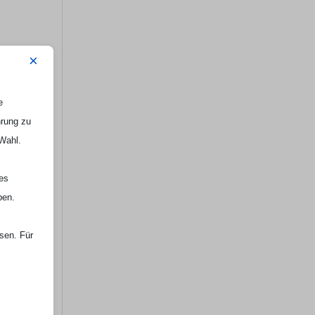
×
e
hrung zu
 Wahl.
nes
ben.
ssen. Für