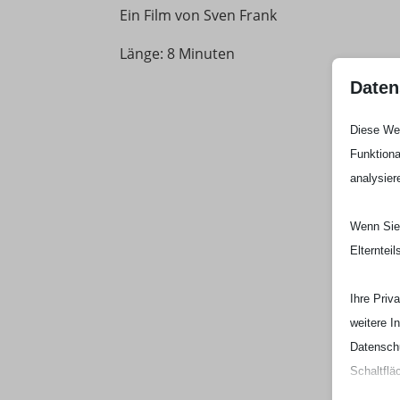
Ein Film von Sven Frank
Länge: 8 Minuten
Daten
Diese Web
Funktiona
analysier
Wenn Sie 
Elterntei
Ihre Priv
weitere I
Datenschu
Schaltflä