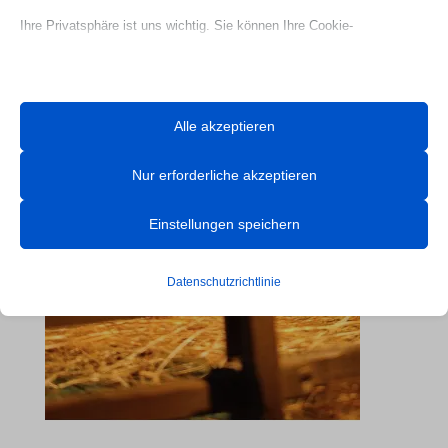
Ihre Privatsphäre ist uns wichtig. Sie können Ihre Cookie-
Einstellungen jederzeit anpassen. Für weitere Informationen darüber,
wie wir Daten verwenden, lesen Sie bitte unsere Datenschutzrichtlinie.
Sie können Ihre Präferenzen jederzeit ändern, indem Sie auf die
Alle akzeptieren
Schaltfläche „Einstellungen“ unten klicken.
Nur erforderliche akzeptieren
Beachten Sie, dass das Deaktivieren bestimmter Arten von Cookies
Ihr Erlebnis auf der Website und die von uns angebotenen Dienste
Einstellungen speichern
beeinträchtigen kann.
Datenschutzrichtlinie
Essenzielle
Essenzielle Cookies und Dienste ermöglichen grundlegende
Funktionen und sind für das ordnungsgemäße Funktionieren der
Website erforderlich. Diese Cookies und Dienste erfordern keine
Zustimmung des Nutzers gemäß der DSGVO.
Details anzeigen