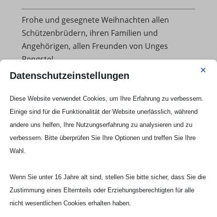
Frohe und gesegnete Weihnachten allen
Schützenbrüdern, ihren Familien und
Angehörigen, allen Freunden von Unges
Pengste!
×
Datenschutzeinstellungen
Ihr und Euer
Diese Website verwendet Cookies, um Ihre Erfahrung zu verbessern.
Marc Zimmermann, Pfr.
Einige sind für die Funktionalität der Website unerlässlich, während
Präses der Bruderschaften und Pfarrer an St.
andere uns helfen, Ihre Nutzungserfahrung zu analysieren und zu
Andreas, Korschenbroich
verbessern. Bitte überprüfen Sie Ihre Optionen und treffen Sie Ihre
Wahl.
Wenn Sie unter 16 Jahre alt sind, stellen Sie bitte sicher, dass Sie die
Zustimmung eines Elternteils oder Erziehungsberechtigten für alle
nicht wesentlichen Cookies erhalten haben.