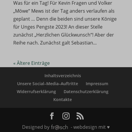
Was für ein Tag! Für Kevin Fragen und Volker
swg_https_a2bc
„Möwe“ Mews ist der Tag anders verlaufen als
wm_load_test_ebf14143db4b4b9586164c9b55f73783_2
geplant … Denn die beiden sind unsere Könige
X-SIG-HTTPS-Umbrella-SAML
für Unges Pengste 2023! An dieser Stelle
zunächst „Herzlichen Glückwunsch“! Aber der
Reihe nach. Zunächst galt Sebastian...
« Ältere Einträge
Inhaltsverzeichnis
Unsere Social–Media–Auftritte
Impressum
Widerrufserklärung
Datenschutzerklärung
Kontakte
Designed by
- webdesign mit ♥