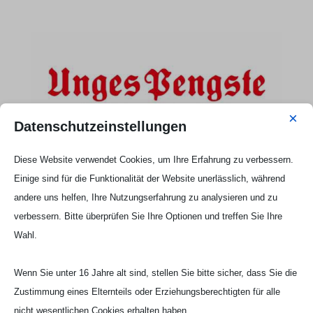
×
Datenschutzeinstellungen
Diese Website verwendet Cookies, um Ihre Erfahrung zu verbessern.
Einige sind für die Funktionalität der Website unerlässlich, während
Der Königsehrenabend im Festzelt 2022
andere uns helfen, Ihre Nutzungserfahrung zu analysieren und zu
Nov. 7, 2022
|
2022
,
Beiträge 2022
verbessern. Bitte überprüfen Sie Ihre Optionen und treffen Sie Ihre
Wahl.
Einfach auf das Bild klicken. Dann öffnet sich
das Video direkt auf YouTube. ...
Wenn Sie unter 16 Jahre alt sind, stellen Sie bitte sicher, dass Sie die
Zustimmung eines Elternteils oder Erziehungsberechtigten für alle
nicht wesentlichen Cookies erhalten haben.