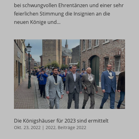
bei schwungvollen Ehrentänzen und einer sehr
Details anzeigen
feierlichen Stimmung die Insignien an die
neuen Könige und...
borlabs-cookie
et-editing-post-*
et-recommend-sync-post-*
et-reloaded-post-*
et-saved-post*
perf_*
SLO_GWPT_Show_Hide_tmp
SLO_wptGlobTipTmp
ssm_au_c
Die Königshäuser für 2023 sind ermittelt
Okt. 23, 2022
|
2022
,
Beiträge 2022
SWG_CS_HTTPS_1