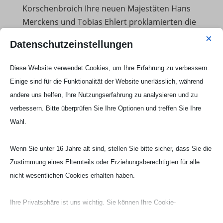
Korschenbroich Ihre neuen Majestäten Hans
Merckens und Tobias Ehlert proklamierten die
beiden Korschenbroicher Bruderschaften
×
Datenschutzeinstellungen
Sankt Sebastianus und Sankt Katharina
Junggesellen beim stimmungsvollen
Diese Website verwendet Cookies, um Ihre Erfahrung zu verbessern.
Königsehrenabend im Festzelt am...
Einige sind für die Funktionalität der Website unerlässlich, während
andere uns helfen, Ihre Nutzungserfahrung zu analysieren und zu
Unsere Könige für 2013
verbessern. Bitte überprüfen Sie Ihre Optionen und treffen Sie Ihre
Dez. 12, 2013
|
Alte Beiträge
Wahl.
Auf dem Bild sehen Sie Könige und Minister für
Wenn Sie unter 16 Jahre alt sind, stellen Sie bitte sicher, dass Sie die
Unges Pengste 2013. Von links
Zustimmung eines Elternteils oder Erziehungsberechtigten für alle
Bezirksbundesmeister Horst Thoren,
nicht wesentlichen Cookies erhalten haben.
Sebastianer-Präsident Peter Schlösser,
Minister Peter Holzenleuchter, Sebastianer-
Ihre Privatsphäre ist uns wichtig. Sie können Ihre Cookie-
König Hans Merckens, Minister Helmuth
Einstellungen jederzeit anpassen. Für weitere Informationen darüber,
Maaßen, Minister Stefan Winkens,...