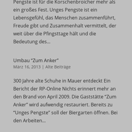
Pengste ist für die Korschenbroicher mehr als
Einblicke geben, wie unsere Besucher mit unserer Website
et-pb-recent-items-colors
ein großes Fest. Unges Pengste ist ein
interagieren.
mhcookie
Lebensgefühl, das Menschen zusammenführt,
Details anzeigen
Freude gibt und Zusammenhalt vermittelt, der
PHPSESSID
Marketing
weit über die Pfingsttage hält und die
_pk_id*
wfwaf-authcookie*
Marketing-Dienste werden von Drittanbietern oder Publishern
Bedeutung des...
genutzt, um personalisierte Anzeigen zu zeigen. Sie tun dies,
_pk_ref*
wordpress_logged_in_*
indem sie Besucher über verschiedene Websites hinweg verfolgen.
Umbau “Zum Anker”
_pk_ses*
wordpress_test_cookie
Details anzeigen
März 16, 2013
|
Alte Beiträge
_pk_testcookie*
wp-settings-*
Andere Dienste
300 Jahre alte Schuhe in Mauer entdeckt Ein
_fbc
wp-settings-time-*
Diese Kategorie umfasst alle Cookies, Domains und Dienste, die
Bericht der RP-Online Nichts erinnert mehr an
nicht in die anderen spezifischen Kategorien fallen oder nicht
_fbp
den Brand von April 2009. Die Gaststätte “Zum
eindeutig kategorisiert wurden.
Anker” wird aufwendig restauriert. Bereits zu
Details anzeigen
“Unges Pengste” soll der Biergarten öffnen. Bei
den Arbeiten...
borlabs-cookie