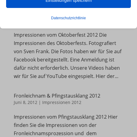
Einstellungen speichern
beeinträchtigen kann.
Oktoberfest – 2012
Datenschutzrichtlinie
Okt. 21, 2012
|
Impressionen 2012
Essenzielle
Essenzielle Cookies und Dienste ermöglichen grundlegende
Impressionen vom Oktoberfest 2012 Die
Funktionen und sind für das ordnungsgemäße Funktionieren der
Impressionen des Oktoberfests. Fotografiert
Website erforderlich. Diese Cookies und Dienste erfordern keine
von Sven Frank. Die Fotos haben wir für Sie auf
Zustimmung des Nutzers gemäß der DSGVO.
Facebook bereitgestellt. Eine Anmeldung ist
Details anzeigen
dafür nicht erforderlich. Unsere Videos haben
wir für Sie auf YouTube eingespielt. Hier der...
Analyse
et-editor-available-post-*
Statistik-Cookies sammeln Nutzungsinformationen, die uns
Einblicke geben, wie unsere Besucher mit unserer Website
Fronleichnam & Pfingstausklang 2012
et-pb-recent-items-colors
Juni 8, 2012
|
Impressionen 2012
interagieren.
mhcookie
Details anzeigen
Impressionen vom Pfingstausklang 2012 Hier
PHPSESSID
Marketing
finden Sie die Impressionen von der
_pk_id*
wfwaf-authcookie*
Marketing-Dienste werden von Drittanbietern oder Publishern
Fronleichnamsprozession und dem